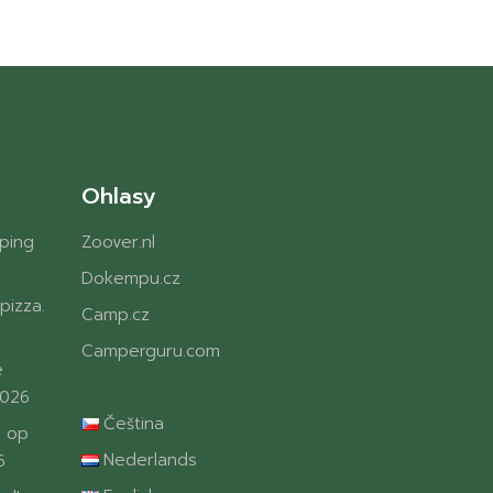
Ohlasy
ping
Zoover.nl
Dokempu.cz
pizza.
Camp.cz
Camperguru.com
e
2026
Čeština
 op
Nederlands
6