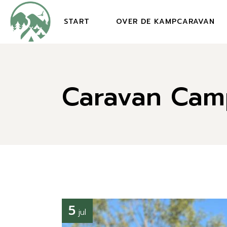
Skip
to
the
START
OVER DE KAMPCARAVAN
content
Caravan Camp
5
jul