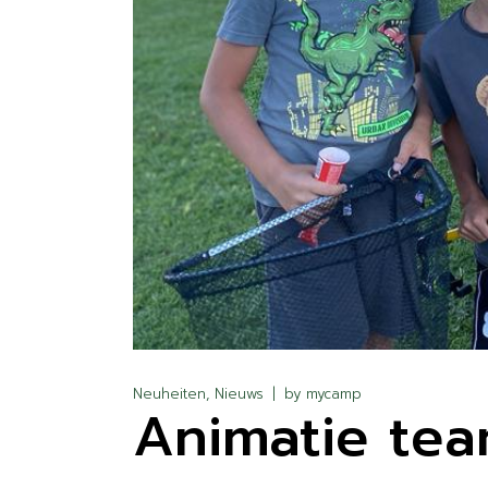
Neuheiten
Nieuws
by
mycamp
Animatie team