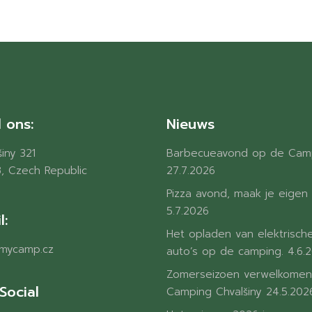
 ons:
Nieuws
iny 321
Barbecueavond op de Cam
, Czech Republic
27.7.2026
Pizza avond, maak je eigen 
5.7.2026
l:
Het opladen van elektrisch
mycamp.cz
auto’s op de camping.
4.6.
Zomerseizoen verwelkomen
Social
Camping Chvalšiny
24.5.202