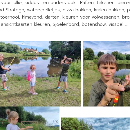
voor jullie, kiddos…..en ouders ook!!! Raften, tekenen, die
nd Stratego, waterspelletjes, pizza bakken, kralen bakken, 
toernooi, filmavond, darten, kleuren voor volwassenen, b
ansichtkaarten kleuren, Sjoelenbord, botenshow, visspel …..