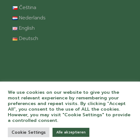
Čeština
Nederlands
English
Deutsch
We use cookies on our website to give you the
most relevant experience by remembering your
preferences and repeat visits. By clicking “Accept
All”, you consent to the use of ALL the cookies.
© 2026 Camping Chvalšiny spol. s r.o. S
However, you may visit "Cookie Settings" to provide
péčí a láskou k webům od
ToMiluju.cz
a controlled consent.
Cookie Settings
Alle akzeptieren