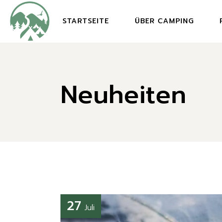
Skip
to
the
STARTSEITE
ÜBER CAMPING
content
Neuheiten
27
Juli