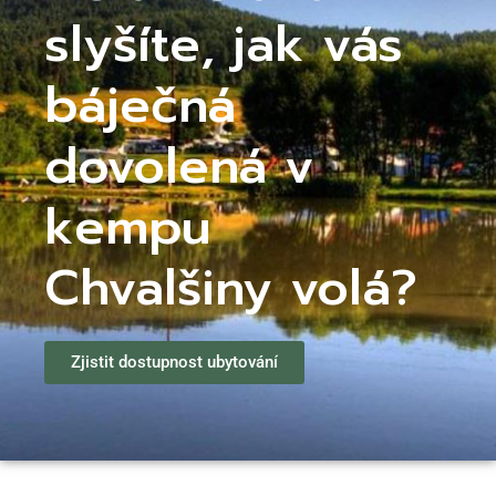
slyšíte, jak vás
báječná
dovolená v
kempu
Chvalšiny volá?
Zjistit dostupnost ubytování