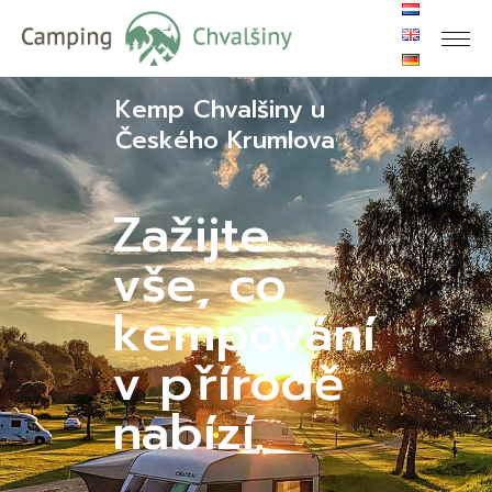
Vyberte si zdravé prostředí.
Ekologický
bazén se