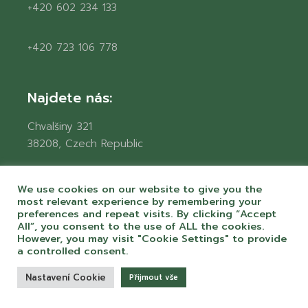
+420 602 234 133
+420 723 106 778
Najdete nás:
Chvalšiny 321
38208, Czech Republic
We use cookies on our website to give you the
Email:
most relevant experience by remembering your
preferences and repeat visits. By clicking “Accept
info@mycamp.cz
All”, you consent to the use of ALL the cookies.
However, you may visit "Cookie Settings" to provide
a controlled consent.
Get Social
Nastavení Cookie
Přijmout vše