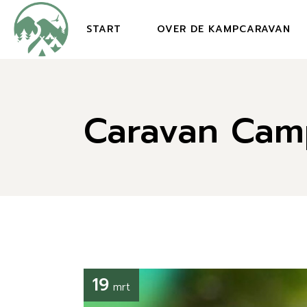
Skip
to
the
START
OVER DE KAMPCARAVAN
content
Caravan Camp
19
mrt