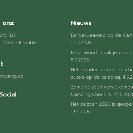
 ons:
Nieuws
iny 321
Barbecueavond op de Cam
, Czech Republic
27.7.2026
Pizza avond, maak je eigen 
5.7.2026
l:
Het opladen van elektrisch
mycamp.cz
auto’s op de camping.
4.6.
Zomerseizoen verwelkomen
Social
Camping Chvalšiny
24.5.202
Het seizoen 2026 is geope
19.4.2026