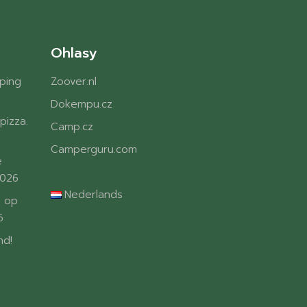
Ohlasy
ping
Zoover.nl
Dokempu.cz
pizza.
Camp.cz
Camperguru.com
e
2026
Nederlands
 op
6
nd!