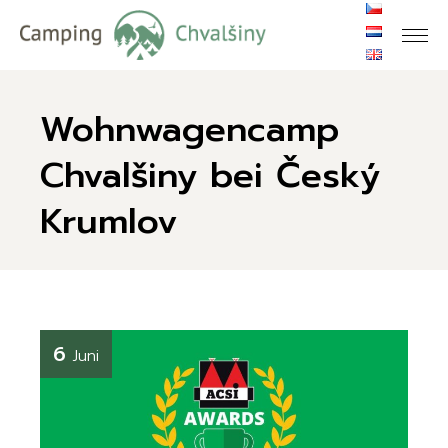
Wohnwagencamp
Chvalšiny bei Český
Krumlov
6
Juni